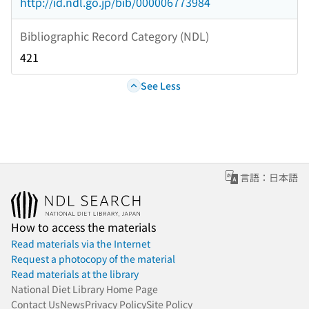
http://id.ndl.go.jp/bib/000006773984
Bibliographic Record Category (NDL)
421
See Less
言語：日本語
How to access the materials
Read materials via the Internet
Request a photocopy of the material
Read materials at the library
National Diet Library Home Page
Contact Us
News
Privacy Policy
Site Policy