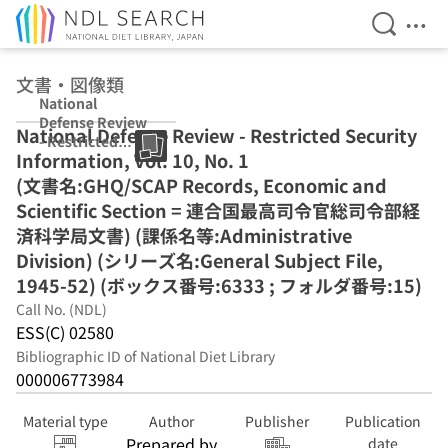
Open Se
Ope
Jump to main content
文書・図像類
National
Defense Review
National Defense Review - Restricted Security
- Restricted
Information, Vol. 10, No. 1
Security
Information,
(文書名:GHQ/SCAP Records, Economic and
Vol. 10, No. 1 (文
Scientific Section = 連合国最高司令官総司令部経
書名:GHQ/SCAP
済科学局文書) (課係名等:Administrative
Records,
Economic and
Division) (シリーズ名:General Subject File,
Scientific
1945-52) (ボックス番号:6333 ; フォルダ番号:15)
Section = 連合国
Call No. (NDL)
最高司令官総司令
ESS(C) 02580
部経済科学局文
書) (課係名
Bibliographic ID of National Diet Library
等:Administrativ
000006773984
e Division) (シリ
ーズ名:General
Material type
Author
Publisher
Publication
Subject File,
Prepared by
date
1945-52) (ボック