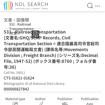
Open Se
Ope
Jump to main content
文書・図像類
531 - Railroad
Transportation
531 - Railroad Transportation
(文書
(文書名:GHQ/SCAP Records, Civil
名:GHQ/SCAP
Records, Civil
Transportation Section = 連合国最高司令官総司
Transportation
令部民間運輸局文書) (課係名等:Movements
Section = 連合国
Division ; Freight Branch) (シリーズ名:Decimal
最高司令官総司令
部民間運輸局文
File, 1947-52) (ボックス番号:8760 ; フォルダ番
書) (課係名
号:36)
等:Movements
Call No. (NDL)
Division ;
CTS 01621-01624
Freight Branch)
(シリーズ
Bibliographic ID of National Diet Library
名:Decimal File,
000006827842
1947-52) (ボック
ス番号:8760 ; フ
Material type
Author
Publisher
Publication
ォルダ番号:36)
date