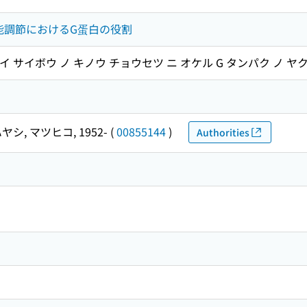
能調節におけるG蛋白の役割
イ サイボウ ノ キノウ チョウセツ ニ オケル G タンパク ノ ヤ
ヤシ, マツヒコ, 1952-
(
00855144
)
Authorities