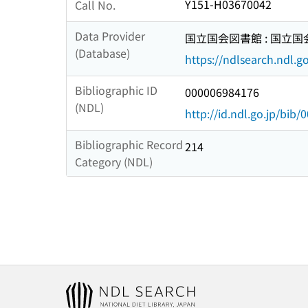
Y151-H03670042
Call No.
Data Provider
国立国会図書館 : 国立
(Database)
https://ndlsearch.ndl.go
Bibliographic ID
000006984176
(NDL)
http://id.ndl.go.jp/bib
Bibliographic Record
214
Category (NDL)