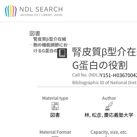
Jump to main content
図書
腎皮質β型介在細
胞の機能調節にお
腎皮質β型介
けるG蛋白の役割
G蛋白の役割
Y151-H0367004
Call No. (NDL)
Bibliographic ID of National Diet
Material type
Author
図書
林, 松彦, 慶応義塾大学
Material Format
Capacity, size, etc.