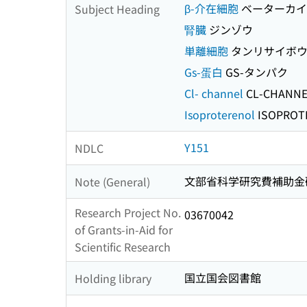
β-介在細胞
ベーターカイ
Subject Heading
腎臓
ジンゾウ
単離細胞
タンリサイボ
Gs-蛋白
GS-タンパク
Cl- channel
CL-CHANNE
Isoproterenol
ISOPROT
Y151
NDLC
文部省科学研究費補助金
Note (General)
Research Project No.
03670042
of Grants-in-Aid for
Scientific Research
国立国会図書館
Holding library