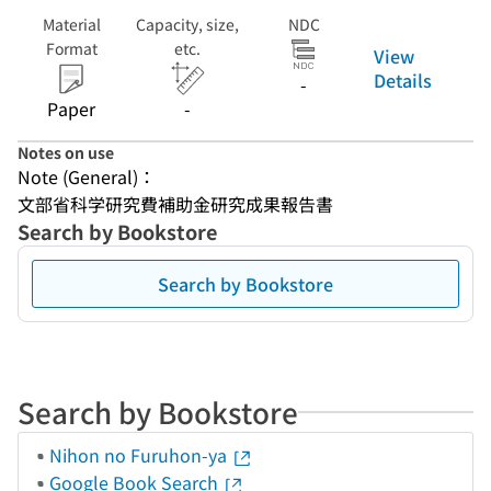
Material
Capacity, size,
NDC
Format
etc.
View
Details
-
Paper
-
Notes on use
Note (General)：
文部省科学研究費補助金研究成果報告書
Search by Bookstore
Search by Bookstore
Search by Bookstore
Nihon no Furuhon-ya
Google Book Search