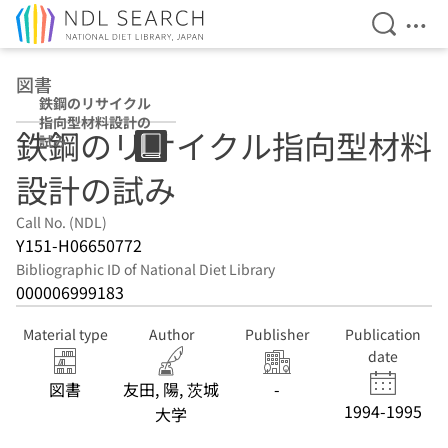
Open Se
Ope
Jump to main content
図書
鉄鋼のリサイクル
指向型材料設計の
鉄鋼のリサイクル指向型材料
試み
設計の試み
Call No. (NDL)
Y151-H06650772
Bibliographic ID of National Diet Library
000006999183
Material type
Author
Publisher
Publication
date
図書
友田, 陽, 茨城
-
1994-1995
大学