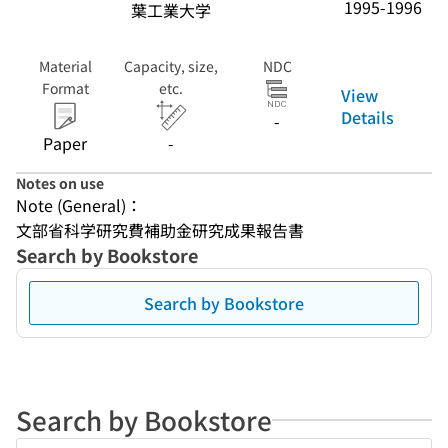
1995-1996
葉工業大学
Material
Capacity, size,
NDC
Format
etc.
View
Details
-
Paper
-
Notes on use
Note (General)：
文部省科学研究費補助金研究成果報告書
Search by Bookstore
Search by Bookstore
Search by Bookstore