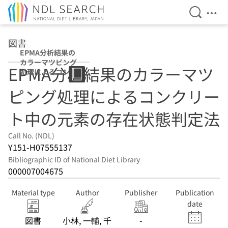
Open Se
Ope
Jump to main content
図書
EPMA分析結果の
カラーマツピング
EPMA分析結果のカラーマツ
処理によるコンク
リート中の元素の
ピング処理によるコンクリー
存在状態判定法
ト中の元素の存在状態判定法
Call No. (NDL)
Y151-H07555137
Bibliographic ID of National Diet Library
000007004675
Material type
Author
Publisher
Publication
date
図書
小林, 一輔, 千
-