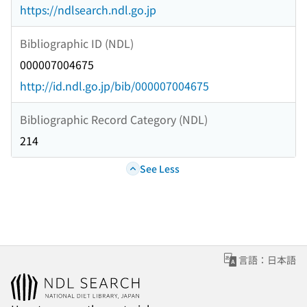
https://ndlsearch.ndl.go.jp
Bibliographic ID (NDL)
000007004675
http://id.ndl.go.jp/bib/000007004675
Bibliographic Record Category (NDL)
214
See Less
言語：日本語