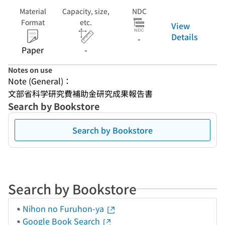
Material
Capacity, size,
NDC
Format
etc.
View
Details
-
Paper
-
Notes on use
Note (General)：
文部省科学研究費補助金研究成果報告書
Search by Bookstore
Search by Bookstore
Search by Bookstore
Nihon no Furuhon-ya
Google Book Search