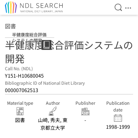
Open Se
Ope
Jump to main content
図書
半健康度総合評価
システムの開発
半健康度総合評価システムの
開発
Call No. (NDL)
Y151-H10680045
Bibliographic ID of National Diet Library
000007062513
Material type
Author
Publisher
Publication
date
図書
山崎, 秀夫, 東
-
1998-1999
京都立大学