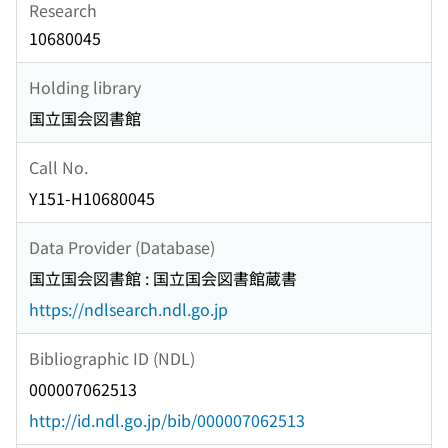
Research
10680045
Holding library
国立国会図書館
Call No.
Y151-H10680045
Data Provider (Database)
国立国会図書館 : 国立国会図書館蔵書
https://ndlsearch.ndl.go.jp
Bibliographic ID (NDL)
000007062513
http://id.ndl.go.jp/bib/000007062513