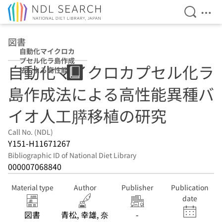
Open Se
Ope
Jump to main content
図書
自動化マイクロカ
プセル化ラ島作成
自動化マイクロカプセル化ラ
法による高性能異
種バイオ人工膵移
島作成法による高性能異種バ
植の研究
イオ人工膵移植の研究
Call No. (NDL)
Y151-H11671267
Bibliographic ID of National Diet Library
000007068840
Material type
Author
Publisher
Publication
date
図書
青松, 幸雄, 奈
-