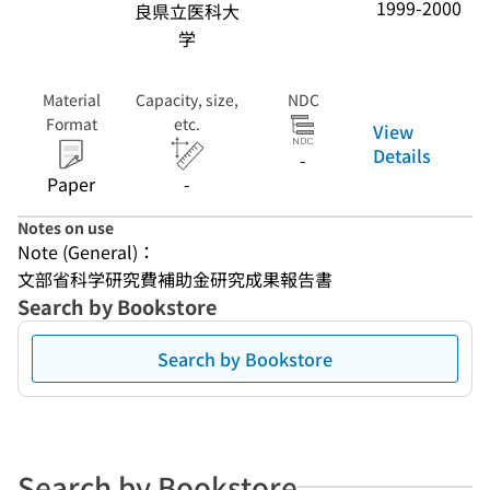
1999-2000
良県立医科大
学
Material
Capacity, size,
NDC
Format
etc.
View
Details
-
Paper
-
Notes on use
Note (General)：
文部省科学研究費補助金研究成果報告書
Search by Bookstore
Search by Bookstore
Search by Bookstore