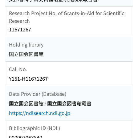
Research Project No. of Grants-in-Aid for Scientific
Research
11671267
Holding library
国立国会図書館
Call No.
Y151-H11671267
Data Provider (Database)
国立国会図書館 : 国立国会図書館蔵書
https://ndlsearch.ndl.go.jp
Bibliographic ID (NDL)
000007068840