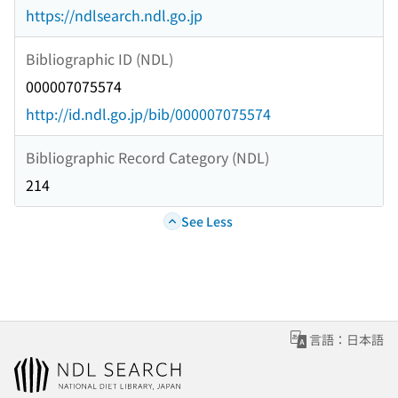
https://ndlsearch.ndl.go.jp
Bibliographic ID (NDL)
000007075574
http://id.ndl.go.jp/bib/000007075574
Bibliographic Record Category (NDL)
214
See Less
言語：日本語