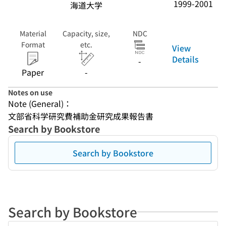
1999-2001
海道大学
Material
Capacity, size,
NDC
Format
etc.
View
Details
-
Paper
-
Notes on use
Note (General)：
文部省科学研究費補助金研究成果報告書
Search by Bookstore
Search by Bookstore
Search by Bookstore