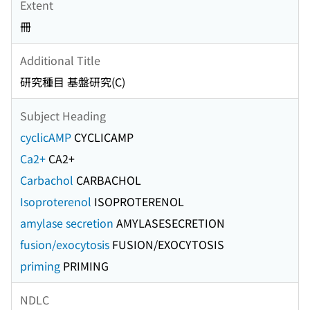
Extent
冊
Additional Title
研究種目 基盤研究(C)
Subject Heading
cyclicAMP
CYCLICAMP
Ca2+
CA2+
Carbachol
CARBACHOL
Isoproterenol
ISOPROTERENOL
amylase secretion
AMYLASESECRETION
fusion/exocytosis
FUSION/EXOCYTOSIS
priming
PRIMING
NDLC