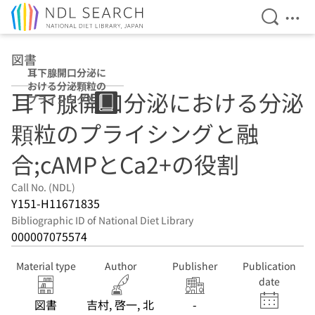
Open Se
Ope
Jump to main content
図書
耳下腺開口分泌に
おける分泌顆粒の
耳下腺開口分泌における分泌
プライシングと融
合;cAMPと
顆粒のプライシングと融
Ca2+の役割
合;cAMPとCa2+の役割
Call No. (NDL)
Y151-H11671835
Bibliographic ID of National Diet Library
000007075574
Material type
Author
Publisher
Publication
date
図書
吉村, 啓一, 北
-