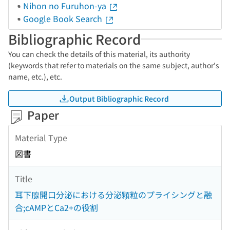
Nihon no Furuhon-ya
Google Book Search
Bibliographic Record
You can check the details of this material, its authority
(keywords that refer to materials on the same subject, author's
name, etc.), etc.
Output Bibliographic Record
Paper
Material Type
図書
Title
耳下腺開口分泌における分泌顆粒のプライシングと融
合;cAMPとCa2+の役割