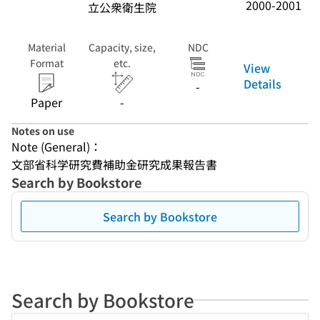
2000-2001
立公衆衛生院
Material
Capacity, size,
NDC
Format
etc.
View
Details
-
Paper
-
Notes on use
Note (General)：
文部省科学研究費補助金研究成果報告書
Search by Bookstore
Search by Bookstore
Search by Bookstore