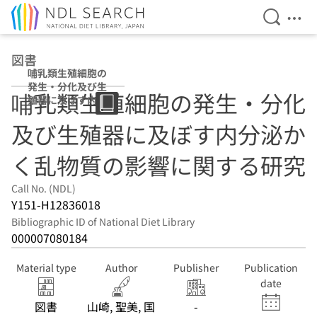
Open Se
Ope
Jump to main content
図書
哺乳類生殖細胞の
発生・分化及び生
哺乳類生殖細胞の発生・分化
殖器に及ぼす内分
泌かく乱物質の影
及び生殖器に及ぼす内分泌か
響に関する研究
く乱物質の影響に関する研究
Call No. (NDL)
Y151-H12836018
Bibliographic ID of National Diet Library
000007080184
Material type
Author
Publisher
Publication
date
図書
山崎, 聖美, 国
-