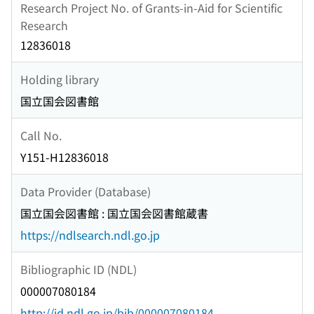
Research Project No. of Grants-in-Aid for Scientific
Research
12836018
Holding library
国立国会図書館
Call No.
Y151-H12836018
Data Provider (Database)
国立国会図書館 : 国立国会図書館蔵書
https://ndlsearch.ndl.go.jp
Bibliographic ID (NDL)
000007080184
http://id.ndl.go.jp/bib/000007080184