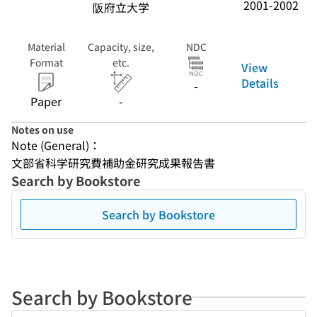
2001-2002
阪府立大学
Material
Capacity, size,
NDC
Format
etc.
View
Details
-
Paper
-
Notes on use
Note (General)：
文部省科学研究費補助金研究成果報告書
Search by Bookstore
Search by Bookstore
Search by Bookstore