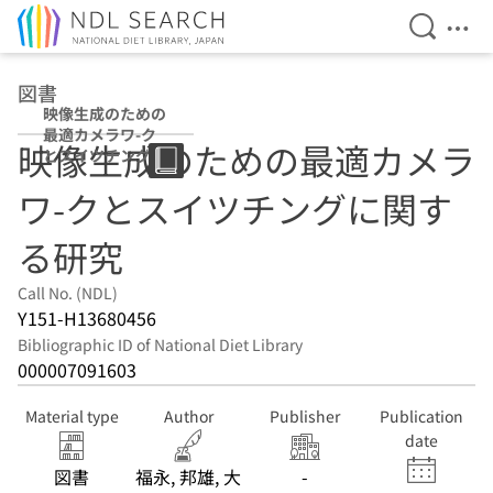
Open Se
Ope
Jump to main content
図書
映像生成のための
最適カメラワ-ク
映像生成のための最適カメラ
とスイツチングに
関する研究
ワ-クとスイツチングに関す
る研究
Call No. (NDL)
Y151-H13680456
Bibliographic ID of National Diet Library
000007091603
Material type
Author
Publisher
Publication
date
図書
福永, 邦雄, 大
-