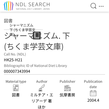
Open Se
Ope
Jump to main content
図書
シャーマニズム
下 (ちくま学芸文
シャーマニズム. 下
庫)
(ちくま学芸文庫)
Call No. (NDL)
HK25-H21
Bibliographic ID of National Diet Library
000007343994
Material type
Author
Publisher
Publication
date
図書
ミルチア・エ
筑摩書房
2004.4
リアーデ 著
ほか