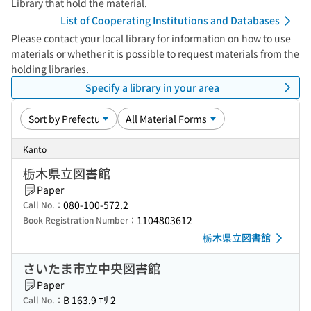
Library that hold the material.
List of Cooperating Institutions and Databases
Please contact your local library for information on how to use
materials or whether it is possible to request materials from the
holding libraries.
Specify a library in your area
Kanto
栃木県立図書館
Paper
080-100-572.2
Call No.：
1104803612
Book Registration Number：
栃木県立図書館
さいたま市立中央図書館
Paper
B 163.9 ｴﾘ 2
Call No.：