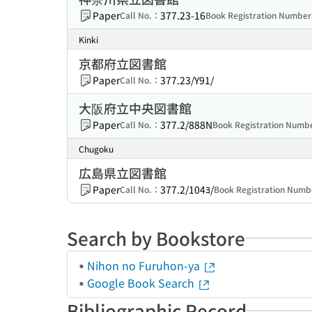
Paper
377.23-16
Call No.：
Book Registration Numbe
Kinki
京都府立図書館
Paper
377.23/Y91/
Call No.：
大阪府立中央図書館
Paper
377.2/888N
Call No.：
Book Registration Num
Chugoku
広島県立図書館
Paper
377.2/104ﾖ/
Call No.：
Book Registration Num
Search by Bookstore
Nihon no Furuhon-ya
Google Book Search
Bibliographic Record