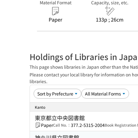
Material Format
Capacity, size, etc.
Paper
133p ; 26cm
Holdings of Libraries in Jap
This page shows libraries in Japan other than the Nati
Please contact your local library for information on ho
libraries.
Kanto
東京都立中央図書館
Paper
377.2-5315-2004
Call No.：
Book Registratio
神奈川県立図書館