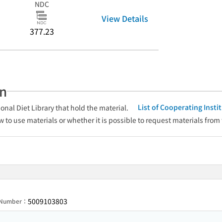
NDC
View Details
377.23
an
List of Cooperating Inst
onal Diet Library that hold the material.
w to use materials or whether it is possible to request materials from
5009103803
n Number：