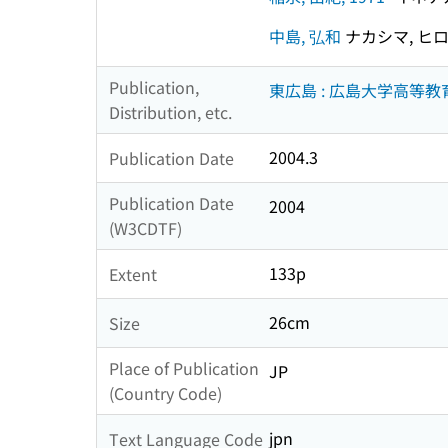
中島, 弘和
ナカシマ, ヒ
Publication,
東広島 : 広島大学高等
Distribution, etc.
2004.3
Publication Date
Publication Date
2004
(W3CDTF)
133p
Extent
26cm
Size
Place of Publication
JP
(Country Code)
jpn
Text Language Code