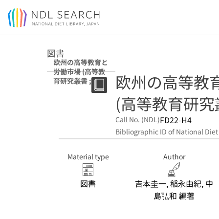
Jump to main content
図書
欧州の高等教育と
労働市場 (高等教
欧州の高等教
育研究叢書 ; 77)
(高等教育研究叢書
FD22-H4
Call No. (NDL)
Bibliographic ID of National Diet
Material type
Author
図書
吉本圭一, 稲永由紀, 中
島弘和 編著