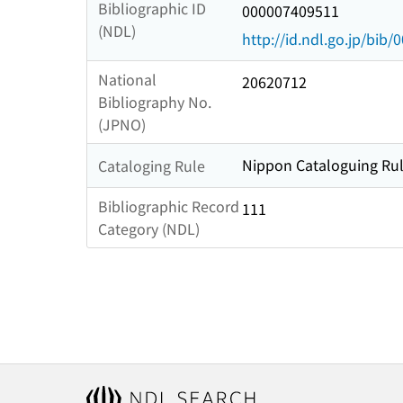
Bibliographic ID
000007409511
(NDL)
http://id.ndl.go.jp/bib
National
20620712
Bibliography No.
(JPNO)
Nippon Cataloguing Rul
Cataloging Rule
Bibliographic Record
111
Category (NDL)