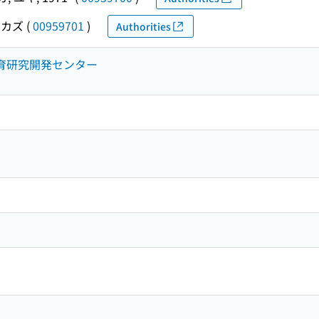
ロカズ
(
00959701
)
Authorities
教育研究開発センター