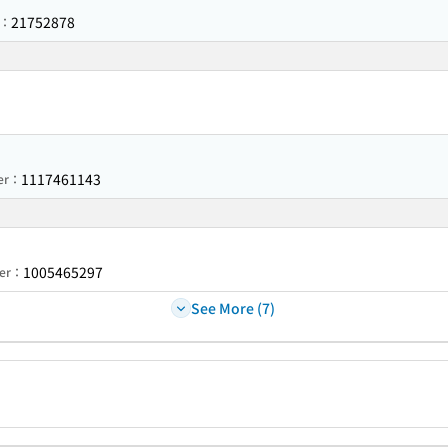
21752878
r：
1117461143
ber：
1005465297
ber：
See More (7)