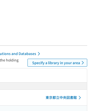
itutions and Databases
 the holding
Specify a library in your area
東京都立中央図書館