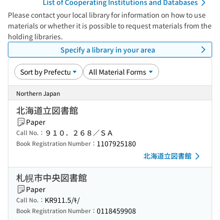
List of Cooperating Institutions and Databases
Please contact your local library for information on how to use
materials or whether it is possible to request materials from the
holding libraries.
Specify a library in your area
Northern Japan
北海道立図書館
Paper
９１０．２６８／ＳＡ
Call No.：
1107925180
Book Registration Number：
北海道立図書館
札幌市中央図書館
Paper
KR911.5/ｷ/
Call No.：
0118459908
Book Registration Number：