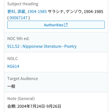
Subject Heading
更科, 源蔵, 1904-1985
サラシナ, ゲンゾウ, 1904-1985
(
00067147
)
Authorities
NDC 9th ed.
911.52 : Nipponese literature--Poetry
NDLC
KG614
Target Audience
一般
Note (General)
会期: 2004年7月24日-9月26日