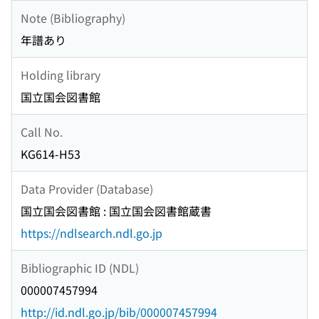
Note (Bibliography)
年譜あり
Holding library
国立国会図書館
Call No.
KG614-H53
Data Provider (Database)
国立国会図書館 : 国立国会図書館蔵書
https://ndlsearch.ndl.go.jp
Bibliographic ID (NDL)
000007457994
http://id.ndl.go.jp/bib/000007457994