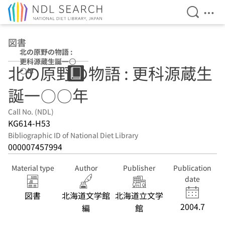
Open Se
Ope
Jump to main content
図書
北の原野の物語 :
更科源蔵生誕一〇
北の原野の物語 : 更科源蔵生
〇年
誕一〇〇年
Call No. (NDL)
KG614-H53
Bibliographic ID of National Diet Library
000007457994
Material type
Author
Publisher
Publication
date
図書
北海道文学館
北海道立文学
2004.7
編
館