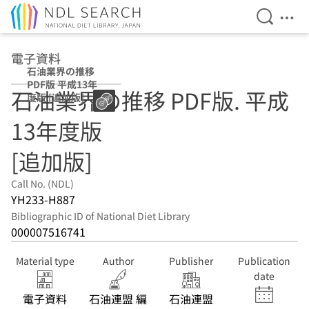
Open Se
Ope
Jump to main content
電子資料
石油業界の推移
PDF版 平成13年
石油業界の推移 PDF版. 平成
度版 [追加版]
13年度版
[追加版]
Call No. (NDL)
YH233-H887
Bibliographic ID of National Diet Library
000007516741
Material type
Author
Publisher
Publication
date
電子資料
石油連盟 編
石油連盟