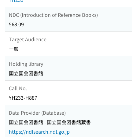
NDC (Introduction of Reference Books)
568.09
Target Audience
一般
Holding library
国立国会図書館
Call No.
YH233-H887
Data Provider (Database)
国立国会図書館 : 国立国会図書館蔵書
https://ndlsearch.ndl.go.jp