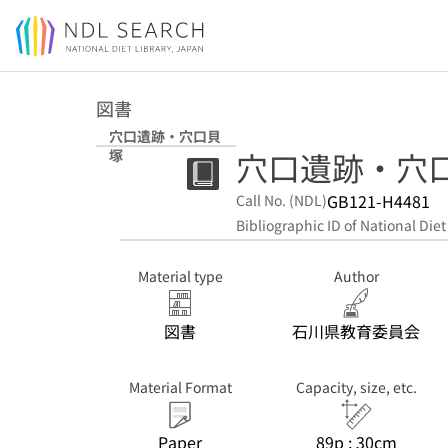
Jump to main content
図書
穴口遺跡・穴口貝
穴口遺跡・穴
塚
GB121-H4481
Call No. (NDL)
Bibliographic ID of National Diet
Material type
Author
図書
石川県教育委員会
Material Format
Capacity, size, etc.
Paper
89p ; 30cm