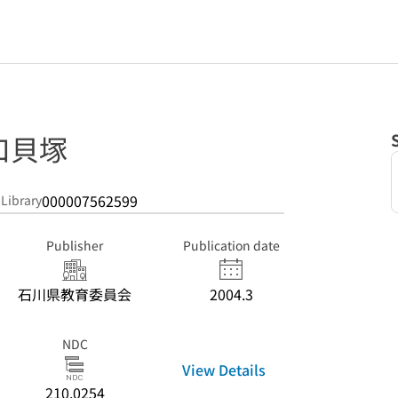
口貝塚
000007562599
 Library
Publisher
Publication date
石川県教育委員会
2004.3
NDC
View Details
210.0254