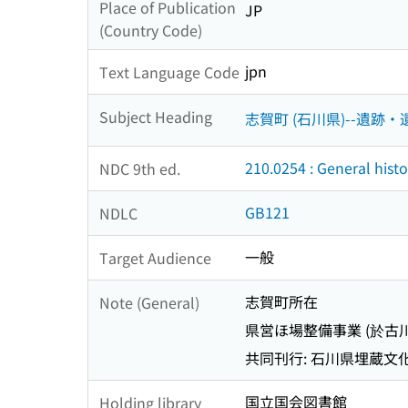
Place of Publication
JP
(Country Code)
jpn
Text Language Code
Subject Heading
志賀町 (石川県)--遺跡・
210.0254 : General hist
NDC 9th ed.
GB121
NDLC
一般
Target Audience
志賀町所在
Note (General)
県営ほ場整備事業 (於古
共同刊行: 石川県埋蔵文
国立国会図書館
Holding library