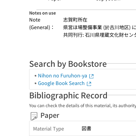
Notes on use
Note
志賀町所在
(General)：
県営ほ場整備事業 (於古川地区)
共同刊行: 石川県埋蔵文化財セン
Search by Bookstore
Nihon no Furuhon-ya
Google Book Search
Bibliographic Record
You can check the details of this material, its authori
Paper
図書
Material Type