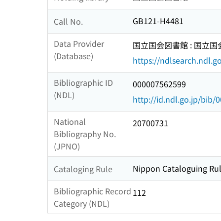
GB121-H4481
Call No.
Data Provider
国立国会図書館 : 国立
(Database)
https://ndlsearch.ndl.go
Bibliographic ID
000007562599
(NDL)
http://id.ndl.go.jp/bib
National
20700731
Bibliography No.
(JPNO)
Nippon Cataloguing Rul
Cataloging Rule
Bibliographic Record
112
Category (NDL)