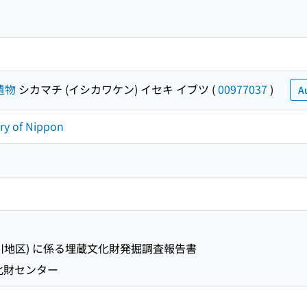
遺物
シカマチ (イシカワケン) イセキ イブツ
(
00977037
)
A
ory of Nippon
川地区) に係る埋蔵文化財発掘調査報告書
化財センター