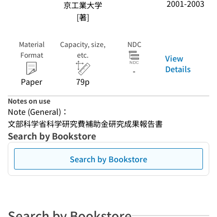
2001-2003
京工業大学
[著]
Material
Capacity, size,
NDC
Format
etc.
View
Details
-
Paper
79p
Notes on use
Note (General)：
文部科学省科学研究費補助金研究成果報告書
Search by Bookstore
Search by Bookstore
Search by Bookstore