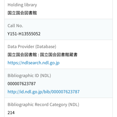
Holding library
国立国会図書館
Call No.
Y151-H13555052
Data Provider (Database)
国立国会図書館 : 国立国会図書館蔵書
https://ndlsearch.ndl.go.jp
Bibliographic ID (NDL)
000007623787
http://id.ndl.go.jp/bib/000007623787
Bibliographic Record Category (NDL)
214