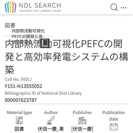
Open Se
Ope
Jump to main content
図書
内部熱流動可視化
PEFCの開発と高
内部熱流動可視化PEFCの開
効率発電システム
の構築
発と高効率発電システムの構
築
Call No. (NDL)
Y151-H13555052
Bibliographic ID of National Diet Library
000007623787
Material type
Author
Publisher
Publication
date
図書
伏信一慶, 東
[伏信一慶]