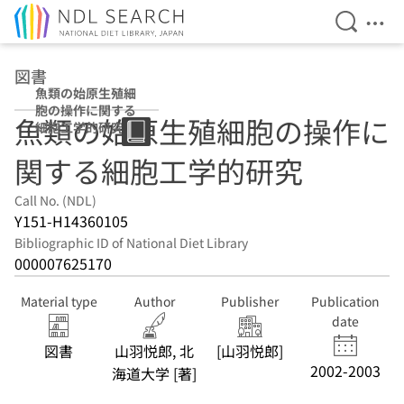
Open Se
Ope
Jump to main content
図書
魚類の始原生殖細
胞の操作に関する
魚類の始原生殖細胞の操作に
細胞工学的研究
関する細胞工学的研究
Call No. (NDL)
Y151-H14360105
Bibliographic ID of National Diet Library
000007625170
Material type
Author
Publisher
Publication
date
図書
山羽悦郎, 北
[山羽悦郎]
2002-2003
海道大学 [著]