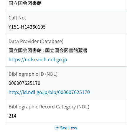
国立国会図書館
Call No.
Y151-H14360105
Data Provider (Database)
国立国会図書館 : 国立国会図書館蔵書
https://ndlsearch.ndl.go.jp
Bibliographic ID (NDL)
000007625170
http://id.ndl.go.jp/bib/000007625170
Bibliographic Record Category (NDL)
214
See Less