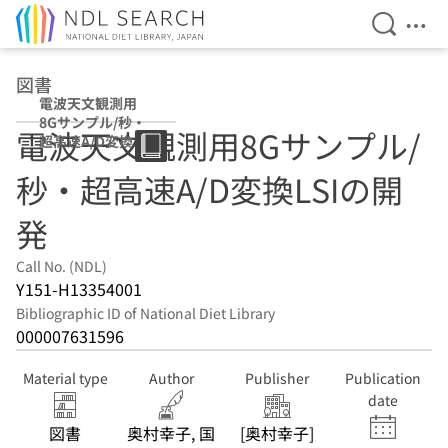
Open Se
Ope
Jump to main content
図書
電波天文観測用
8Gサンプル/秒・
電波天文観測用8Gサンプル/
超高速A/D変換
LSIの開発
秒・超高速A/D変換LSIの開
発
Call No. (NDL)
Y151-H13354001
Bibliographic ID of National Diet Library
000007631596
Material type
Author
Publisher
Publication
date
図書
奥村幸子, 国
[奥村幸子]