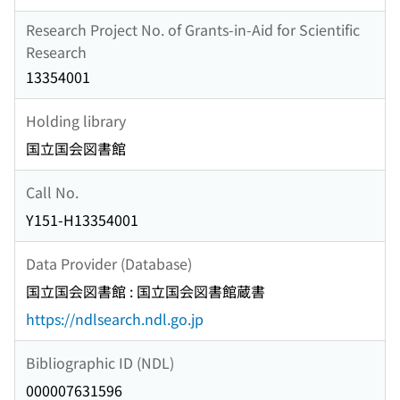
Research Project No. of Grants-in-Aid for Scientific
Research
13354001
Holding library
国立国会図書館
Call No.
Y151-H13354001
Data Provider (Database)
国立国会図書館 : 国立国会図書館蔵書
https://ndlsearch.ndl.go.jp
Bibliographic ID (NDL)
000007631596