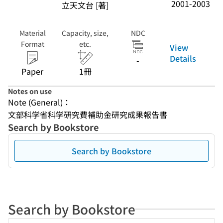
2001-2003
立天文台 [著]
Material
Capacity, size,
NDC
Format
etc.
View
Details
-
Paper
1冊
Notes on use
Note (General)：
文部科学省科学研究費補助金研究成果報告書
Search by Bookstore
Search by Bookstore
Search by Bookstore