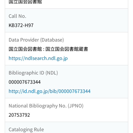
国立国会図書館
Call No.
KB372-H97
Data Provider (Database)
国立国会図書館 : 国立国会図書館蔵書
https://ndlsearch.ndl.go.jp
Bibliographic ID (NDL)
000007673344
http://id.ndl.go.jp/bib/000007673344
National Bibliography No. (JPNO)
20753792
Cataloging Rule