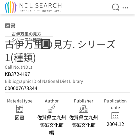
Open Se
Ope
Jump to main content
図書
古伊万里の見方
シリーズ1(種類)
古伊万里の見方. シリーズ
1(種類)
Call No. (NDL)
KB372-H97
Bibliographic ID of National Diet Library
000007673344
Material type
Author
Publisher
Publication
date
図書
佐賀県立九州
佐賀県立九州
2004.12
陶磁文化館
陶磁文化館
編