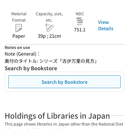
Material
Capacity, size,
NDC
Format
etc.
View
Details
751.1
Paper
39p ; 21cm
Notes on use
Note (General)：
奥付のタイトル: シリーズ「古伊万里の見方」
Search by Bookstore
Search by Bookstore
Holdings of Libraries in Japan
This page shows libraries in Japan other than the National Diet