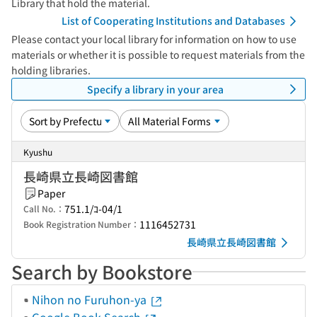
Library that hold the material.
List of Cooperating Institutions and Databases
Please contact your local library for information on how to use
materials or whether it is possible to request materials from the
holding libraries.
Specify a library in your area
Kyushu
長崎県立長崎図書館
Paper
751.1/ｺ-04/1
Call No.：
1116452731
Book Registration Number：
長崎県立長崎図書館
Search by Bookstore
Nihon no Furuhon-ya