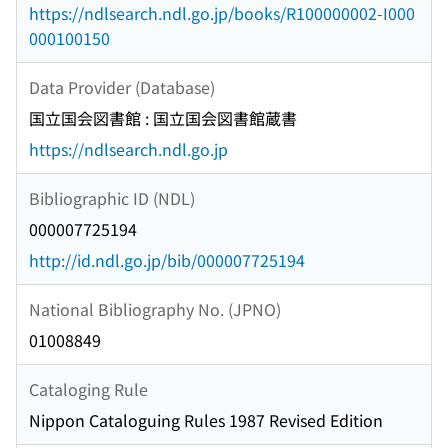
https://ndlsearch.ndl.go.jp/books/R100000002-I000
000100150
Data Provider (Database)
国立国会図書館 : 国立国会図書館蔵書
https://ndlsearch.ndl.go.jp
Bibliographic ID (NDL)
000007725194
http://id.ndl.go.jp/bib/000007725194
National Bibliography No. (JPNO)
01008849
Cataloging Rule
Nippon Cataloguing Rules 1987 Revised Edition