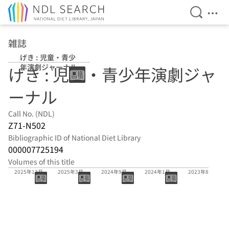
Open Se
Ope
Jump to main content
雑誌
げき : 児童・青少
年演劇ジャーナル
げき : 児童・青少年演劇ジャ
ーナル
Call No. (NDL)
Z71-N502
Bibliographic ID of National Diet Library
000007725194
Volumes of this title
(通号30)
(通号29)
(通号28)
(通号27)
(通号26)
2025年12月
2025年3月
2024年9月
2024年1月
2023年8月