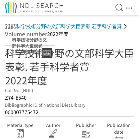
Open Se
Ope
Jump to main content
雑誌
科学技術分野の文部科学大臣表彰 若手科学者賞
Volume number
2022年度
科学技術分野の文
部科学大臣表彰
科学技術分野の文部科学大臣
2022年度 若手科
学者賞
表彰. 若手科学者賞
2022年度
Call No. (NDL)
Z74-E540
Bibliographic ID of National Diet Library
000007775472
Material type
Author
Publisher
Publication
date