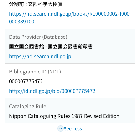
分割前 : 文部科学大臣賞
https://ndlsearch.ndl.go.jp/books/R100000002-I000
000389100
Data Provider (Database)
国立国会図書館 : 国立国会図書館蔵書
https://ndlsearch.ndl.go.jp
Bibliographic ID (NDL)
000007775472
http://id.ndl.go.jp/bib/000007775472
Cataloging Rule
Nippon Cataloguing Rules 1987 Revised Edition
See Less