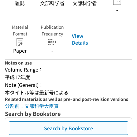
雑誌
文部科学省
文部科学省
-
Material
Publication
Format
Frequency
View
Details
Paper
-
Notes on use
Volume Range：
平成17年度-
Note (General)：
本タイトル等は最新号による
Related materials as well as pre- and post-revision versions
分割前：文部科学大臣賞
Search by Bookstore
Search by Bookstore