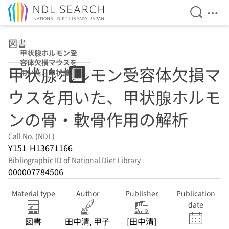
Open Se
Ope
Jump to main content
図書
甲状腺ホルモン受
容体欠損マウスを
甲状腺ホルモン受容体欠損マ
用いた、甲状腺ホ
ルモンの骨・軟骨
ウスを用いた、甲状腺ホルモ
作用の解析
ンの骨・軟骨作用の解析
Call No. (NDL)
Y151-H13671166
Bibliographic ID of National Diet Library
000007784506
Material type
Author
Publisher
Publication
date
図書
田中清, 甲子
[田中清]