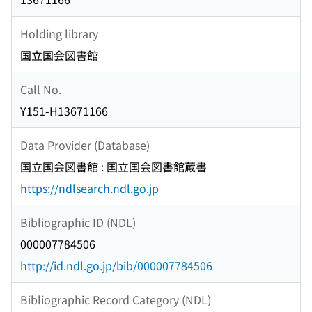
Holding library
国立国会図書館
Call No.
Y151-H13671166
Data Provider (Database)
国立国会図書館 : 国立国会図書館蔵書
https://ndlsearch.ndl.go.jp
Bibliographic ID (NDL)
000007784506
http://id.ndl.go.jp/bib/000007784506
Bibliographic Record Category (NDL)