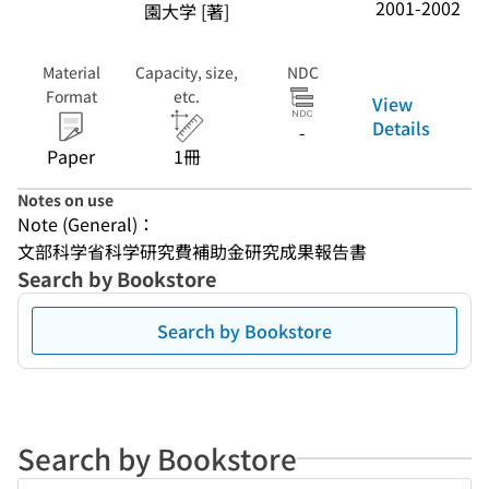
2001-2002
園大学 [著]
Material
Capacity, size,
NDC
Format
etc.
View
Details
-
Paper
1冊
Notes on use
Note (General)：
文部科学省科学研究費補助金研究成果報告書
Search by Bookstore
Search by Bookstore
Search by Bookstore