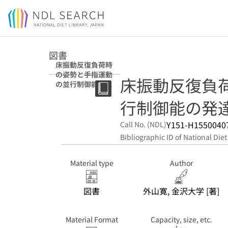
Jump to main content
図書
床振動反復負荷時
の姿勢と手指運動
床振動反復負
の並行制御能の発
達
行制御能の発
Y151-H1550040
Call No. (NDL)
Bibliographic ID of National Diet
Material type
Author
図書
外山寛, 金沢大学 [著]
Material Format
Capacity, size, etc.