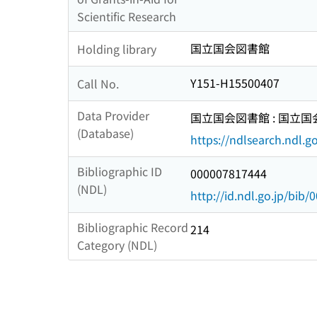
Scientific Research
国立国会図書館
Holding library
Y151-H15500407
Call No.
Data Provider
国立国会図書館 : 国立
(Database)
https://ndlsearch.ndl.go
Bibliographic ID
000007817444
(NDL)
http://id.ndl.go.jp/bib
Bibliographic Record
214
Category (NDL)