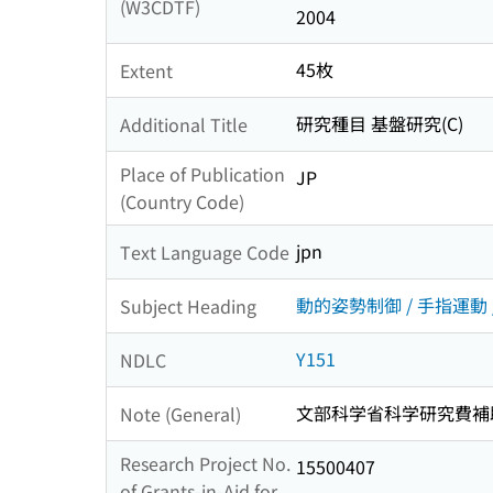
(W3CDTF)
2004
45枚
Extent
研究種目 基盤研究(C)
Additional Title
Place of Publication
JP
(Country Code)
jpn
Text Language Code
動的姿勢制御 / 手指運動 /
Subject Heading
Y151
NDLC
文部科学省科学研究費補
Note (General)
Research Project No.
15500407
of Grants-in-Aid for