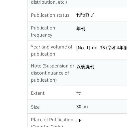
distribution, etc.)
刊行終了
Publication status
Publication
年刊
frequency
Year and volume of
[No. 1]-no. 36 (令和4年
publication
Note (Suspension or
以後廃刊
discontinuance of
publication)
冊
Extent
30cm
Size
Place of Publication
JP
(Country Code)