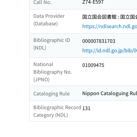
Z74-E597
Call No.
Data Provider
国立国会図書館 : 国立
(Database)
https://ndlsearch.ndl.go
Bibliographic ID
000007831703
(NDL)
http://id.ndl.go.jp/bib
National
01009475
Bibliography No.
(JPNO)
Nippon Cataloguing Rul
Cataloging Rule
Bibliographic Record
131
Category (NDL)