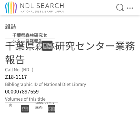
Open Se
Ope
Jump to main content
雑誌
千葉県森林研究セ
ンター業務報告
千葉県森林研究センター業務
報告
Call No. (NDL)
Z18-1117
Bibliographic ID of National Diet Library
000007897659
(36)-(41)
Volumes of this title
42号 2007年
(2001-06年度
度
継続)