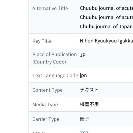
Chuubu journal of acut
Alternative Title
Chuubu journal of acut
Chubu journal of Japane
Nihon Kyuukyuu Igakka
Key Title
Place of Publication
JP
(Country Code)
jpn
Text Language Code
テキスト
Content Type
機器不用
Media Type
冊子
Carrier Type