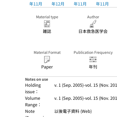
年11月
年12月
年11月
年11月
Material type
Author
雑誌
日本救急医学会
Material Format
Publication Frequency
Paper
年刊
Notes on use
Holding
v. 1 (Sep. 2005)-vol. 15 (Nov. 20
issue：
Volume
v. 1 (Sep. 2005)-vol. 15 (Nov. 20
Range：
Note
以後電子資料 (Web)