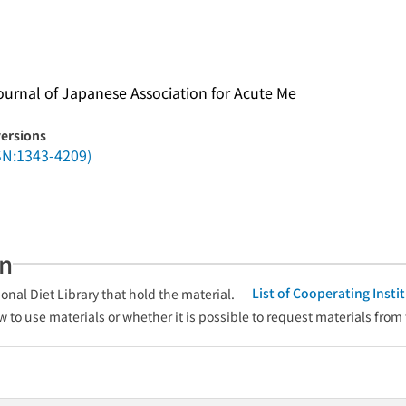
l of Japanese Association for Acute Me
versions
343-4209)
an
List of Cooperating Inst
onal Diet Library that hold the material.
w to use materials or whether it is possible to request materials from