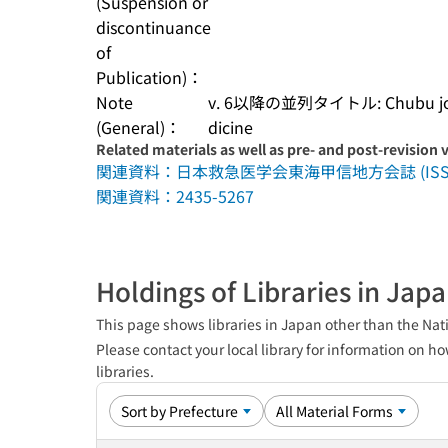
(Suspension or
discontinuance
of
Publication)：
Note
v. 6以降の並列タイトル: Chubu journa
(General)：
dicine
Related materials as well as pre- and post-revision 
関連資料：日本救急医学会東海甲信地方会誌 (ISSN:1
関連資料：2435-5267
Holdings of Libraries in Jap
This page shows libraries in Japan other than the Nati
Please contact your local library for information on ho
libraries.