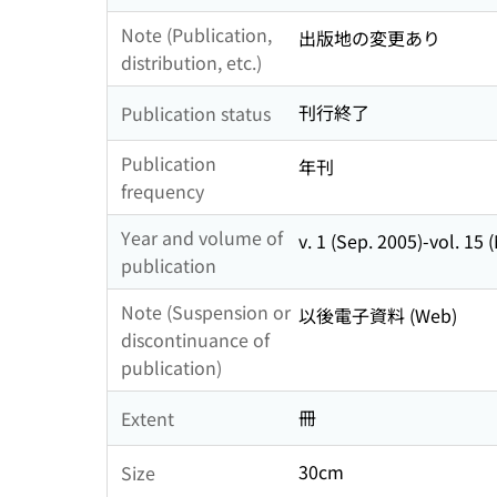
Note (Publication,
出版地の変更あり
distribution, etc.)
刊行終了
Publication status
Publication
年刊
frequency
Year and volume of
v. 1 (Sep. 2005)-vol. 15 
publication
Note (Suspension or
以後電子資料 (Web)
discontinuance of
publication)
冊
Extent
30cm
Size