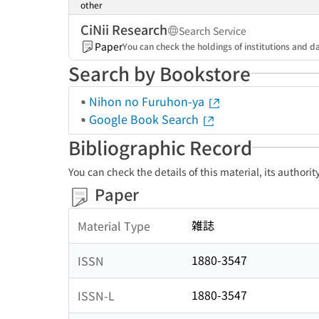
other
CiNii Research
Search Service
Paper
You can check the holdings of institutions and da
Search by Bookstore
Nihon no Furuhon-ya
Google Book Search
Bibliographic Record
You can check the details of this material, its authori
Paper
雑誌
Material Type
1880-3547
ISSN
1880-3547
ISSN-L