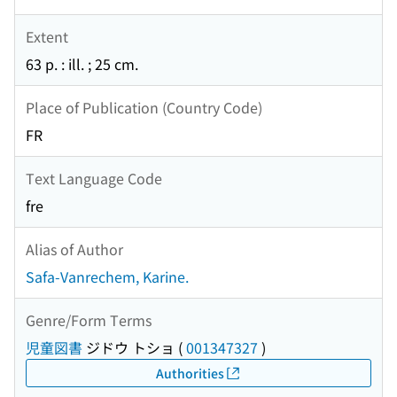
Extent
63 p. : ill. ; 25 cm.
Place of Publication (Country Code)
FR
Text Language Code
fre
Alias of Author
Safa-Vanrechem, Karine.
Genre/Form Terms
児童図書
ジドウ トショ
(
001347327
)
Authorities