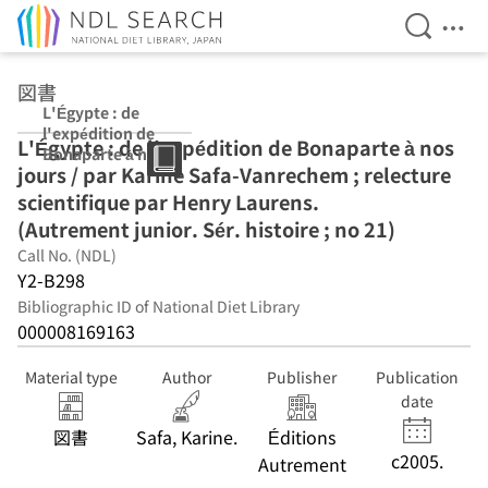
Open Se
Ope
Jump to main content
図書
L'Égypte : de
l'expédition de
L'Égypte : de l'expédition de Bonaparte à nos
Bonaparte à nos
jours / par Karine Safa-Vanrechem ; relecture
jours / par
Karine Safa-
scientifique par Henry Laurens.
Vanrechem ;
(Autrement junior. Sér. histoire ; no 21)
relecture
Call No. (NDL)
scientifique par
Henry Laurens.
Y2-B298
(Autrement
Bibliographic ID of National Diet Library
junior. Sér.
000008169163
histoire ; no 21)
Material type
Author
Publisher
Publication
date
図書
Safa, Karine.
Éditions
c2005.
Autrement