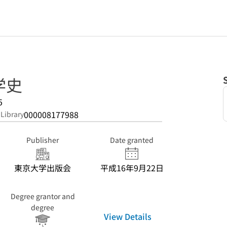
学史
5
000008177988
 Library
Publisher
Date granted
東京大学出版会
平成16年9月22日
Degree grantor and
degree
View Details