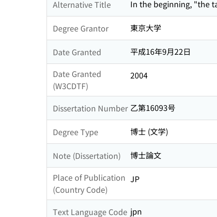
In the beginning, "the ta
Alternative Title
東京大学
Degree Grantor
平成16年9月22日
Date Granted
Date Granted
2004
(W3CDTF)
乙第16093号
Dissertation Number
博士 (文学)
Degree Type
博士論文
Note (Dissertation)
Place of Publication
JP
(Country Code)
jpn
Text Language Code