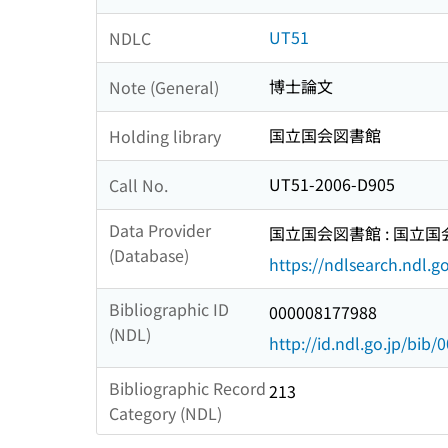
UT51
NDLC
博士論文
Note (General)
国立国会図書館
Holding library
UT51-2006-D905
Call No.
Data Provider
国立国会図書館 : 国立
(Database)
https://ndlsearch.ndl.go
Bibliographic ID
000008177988
(NDL)
http://id.ndl.go.jp/bib
Bibliographic Record
213
Category (NDL)