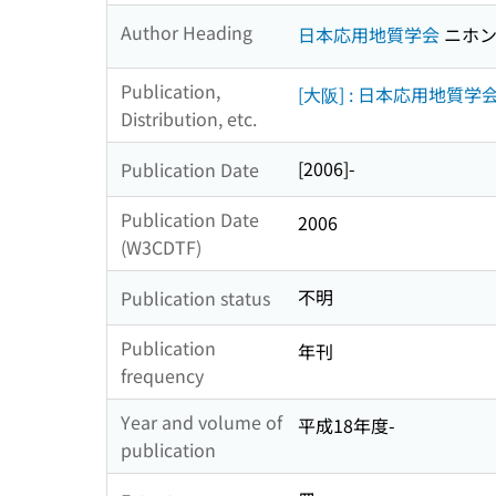
Author Heading
日本応用地質学会
ニホン
Publication,
[大阪] : 日本応用地質
Distribution, etc.
[2006]-
Publication Date
Publication Date
2006
(W3CDTF)
不明
Publication status
Publication
年刊
frequency
Year and volume of
平成18年度-
publication