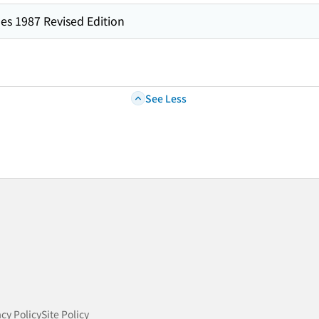
es 1987 Revised Edition
See Less
acy Policy
Site Policy