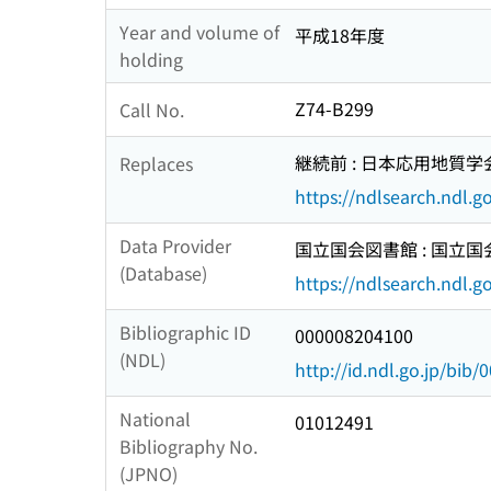
Year and volume of
平成18年度
holding
Z74-B299
Call No.
継続前 : 日本応用地質
Replaces
https://ndlsearch.ndl.
Data Provider
国立国会図書館 : 国立
(Database)
https://ndlsearch.ndl.go
Bibliographic ID
000008204100
(NDL)
http://id.ndl.go.jp/bib
National
01012491
Bibliography No.
(JPNO)