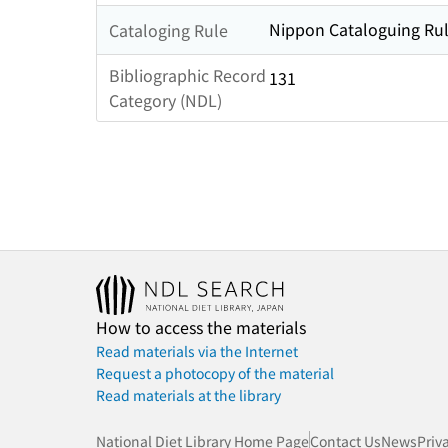
Nippon Cataloguing Rul
Cataloging Rule
Bibliographic Record
131
Category (NDL)
How to access the materials
Read materials via the Internet
Request a photocopy of the material
Read materials at the library
National Diet Library Home Page
Contact Us
News
Priv