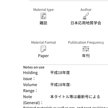
Material type
Author
雑誌
日本応用地質学会
Material Format
Publication Frequency
Paper
年刊
Notes on use
Holding
平成18年度
issue：
Volume
平成18年度-
Range：
Note
本タイトル等は最新号による
(General)：
Related materials as well as pre- and post-revision 