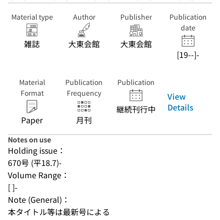
Material type
Author
Publisher
Publication
date
雑誌
大東会館
大東会館
[19--]-
Material
Publication
Publication
Format
Frequency
View
Details
継続刊行中
Paper
月刊
Notes on use
Holding issue：
670号 (平18.7)-
Volume Range：
[ ]-
Note (General)：
本タイトル等は最新号による