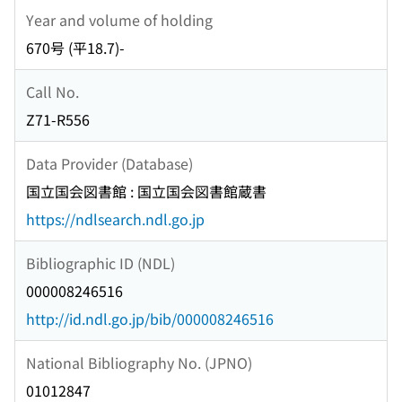
Year and volume of holding
670号 (平18.7)-
Call No.
Z71-R556
Data Provider (Database)
国立国会図書館 : 国立国会図書館蔵書
https://ndlsearch.ndl.go.jp
Bibliographic ID (NDL)
000008246516
http://id.ndl.go.jp/bib/000008246516
National Bibliography No. (JPNO)
01012847