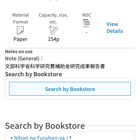
Material
Capacity, size,
NDC
Format
etc.
View
Details
-
Paper
154p
Notes on use
Note (General)：
文部科学省科学研究費補助金研究成果報告書
Search by Bookstore
Search by Bookstore
Search by Bookstore
Nihon no Furuhon-ya