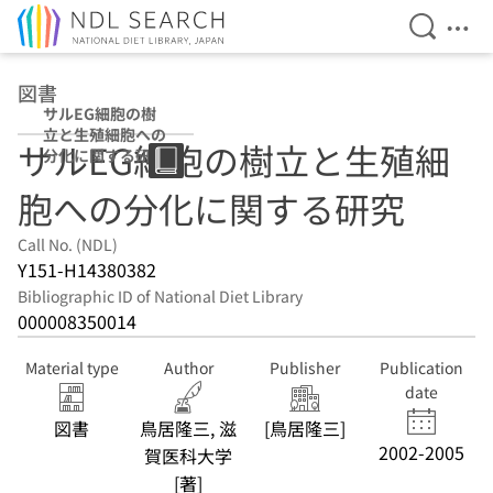
Open Se
Ope
Jump to main content
図書
サルEG細胞の樹
立と生殖細胞への
サルEG細胞の樹立と生殖細
分化に関する研究
胞への分化に関する研究
Call No. (NDL)
Y151-H14380382
Bibliographic ID of National Diet Library
000008350014
Material type
Author
Publisher
Publication
date
図書
鳥居隆三, 滋
[鳥居隆三]
2002-2005
賀医科大学
[著]