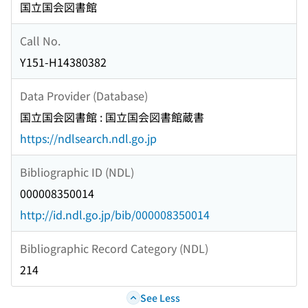
国立国会図書館
Call No.
Y151-H14380382
Data Provider (Database)
国立国会図書館 : 国立国会図書館蔵書
https://ndlsearch.ndl.go.jp
Bibliographic ID (NDL)
000008350014
http://id.ndl.go.jp/bib/000008350014
Bibliographic Record Category (NDL)
214
See Less