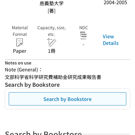
2004-2005
應義塾大学
[著]
Material
Capacity, size,
NDC
Format
etc.
View
Details
-
Paper
1冊
Notes on use
Note (General)：
文部科学省科学研究費補助金研究成果報告書
Search by Bookstore
Search by Bookstore
Search by Bookstore