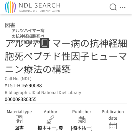
Open Se
Ope
Jump to main content
図書
アルツハイマー病
の抗神経細胞死ペ
アルツハイマー病の抗神経細
プチド性因子ヒュ
ーマニン療法の構
胞死ペプチド性因子ヒューマ
築
ニン療法の構築
Call No. (NDL)
Y151-H16590088
Bibliographic ID of National Diet Library
000008380355
Material type
Author
Publisher
Publication
date
図書
橋本祐一, 慶
[橋本祐一]