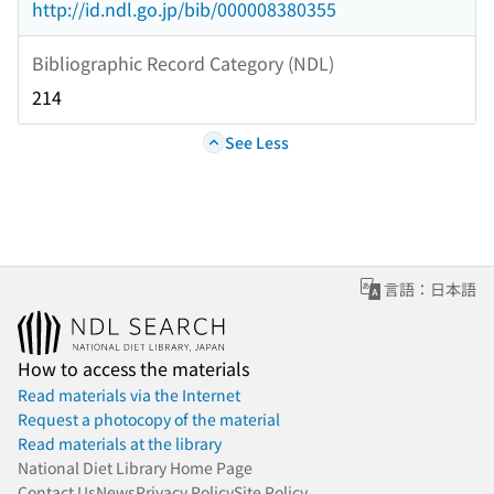
http://id.ndl.go.jp/bib/000008380355
Bibliographic Record Category (NDL)
214
See Less
言語：日本語
How to access the materials
Read materials via the Internet
Request a photocopy of the material
Read materials at the library
National Diet Library Home Page
Contact Us
News
Privacy Policy
Site Policy