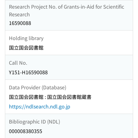
Research Project No. of Grants-in-Aid for Scientific
Research
16590088
Holding library
国立国会図書館
Call No.
Y151-H16590088
Data Provider (Database)
国立国会図書館 : 国立国会図書館蔵書
https://ndlsearch.ndl.go.jp
Bibliographic ID (NDL)
000008380355