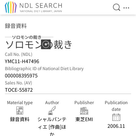
Open Se
Ope
Jump to main content
録音資料
ソロモンの裁き
ソロモンの裁き
Call No. (NDL)
YMC11-H47496
Bibliographic ID of National Diet Library
000008395975
Sales No. (AV)
TOCE-55872
Material type
Author
Publisher
Publication
date
録音資料
シャルパンテ
東芝EMI
2006.11
ィエ [作曲]ほ
か