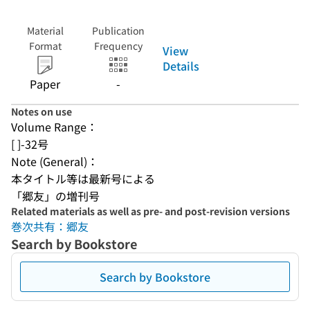
Material
Publication
Format
Frequency
View
Details
Paper
-
Notes on use
Volume Range：
[ ]-32号
Note (General)：
本タイトル等は最新号による
「郷友」の増刊号
Related materials as well as pre- and post-revision versions
巻次共有：郷友
Search by Bookstore
Search by Bookstore