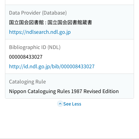
Data Provider (Database)
国立国会図書館 : 国立国会図書館蔵書
https://ndlsearch.ndl.go.jp
Bibliographic ID (NDL)
000008433027
http://id.ndl.go.jp/bib/000008433027
Cataloging Rule
Nippon Cataloguing Rules 1987 Revised Edition
See Less