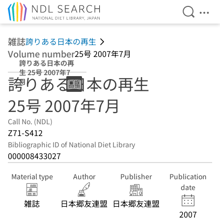
Open Se
Ope
Jump to main content
雑誌
誇りある日本の再生
Volume number
25号 2007年7月
誇りある日本の再
生 25号 2007年7
誇りある日本の再生
月
25号 2007年7月
Call No. (NDL)
Z71-S412
Bibliographic ID of National Diet Library
000008433027
Material type
Author
Publisher
Publication
date
雑誌
日本郷友連盟
日本郷友連盟
2007