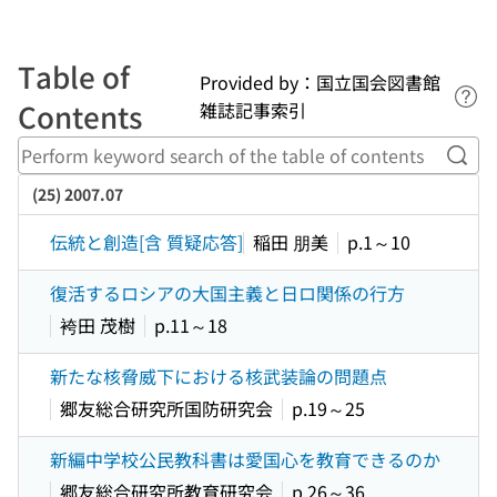
Table of
Provided by：国立国会図書館
Lin
Contents
雑誌記事索引
Perf
(25) 2007.07
伝統と創造[含 質疑応答]
稲田 朋美
p.1～10
復活するロシアの大国主義と日ロ関係の行方
袴田 茂樹
p.11～18
新たな核脅威下における核武装論の問題点
郷友総合研究所国防研究会
p.19～25
新編中学校公民教科書は愛国心を教育できるのか
郷友総合研究所教育研究会
p.26～36