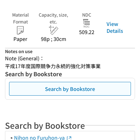
Material
Capacity, size,
NDC
Format
etc.
View
Details
509.22
Paper
98p ; 30cm
Notes on use
Note (General)：
平成17年度国際競争力永続的強化対策事業
Search by Bookstore
Search by Bookstore
Search by Bookstore
Nihon no Furuhon-ya