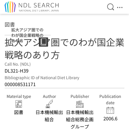
Open Se
Ope
Jump to main content
図書
拡大アジア圏での
わが国企業戦略の
拡大アジア圏でのわが国企業
あり方
戦略のあり方
Call No. (NDL)
DL321-H39
Bibliographic ID of National Diet Library
000008531171
Material type
Author
Publisher
Publication
date
図書
日本機械輸出
日本機械輸出
2006.6
組合
組合総務企画
グループ