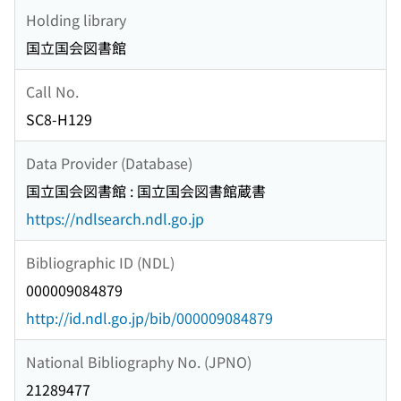
Holding library
国立国会図書館
Call No.
SC8-H129
Data Provider (Database)
国立国会図書館 : 国立国会図書館蔵書
https://ndlsearch.ndl.go.jp
Bibliographic ID (NDL)
000009084879
http://id.ndl.go.jp/bib/000009084879
National Bibliography No. (JPNO)
21289477