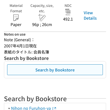
Material
Capacity, size,
NDC
Format
etc.
View
Details
492.1
Paper
96p ; 26cm
Notes on use
Note (General)：
2007年4月1日現在
表紙のタイトル: 会員名簿
Search by Bookstore
Search by Bookstore
Search by Bookstore
Nihon no Furuhon-ya