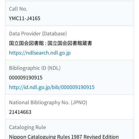
Call No.
YMC11-J4165
Data Provider (Database)
国立国会図書館 : 国立国会図書館蔵書
https://ndlsearch.ndl.go.jp
Bibliographic ID (NDL)
000009190915
http://id.ndl.go.jp/bib/000009190915
National Bibliography No. (JPNO)
21414663
Cataloging Rule
Nippon Cataloguing Rules 1987 Revised Edition