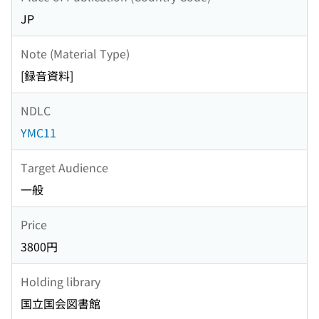
JP
Note (Material Type)
[録音資料]
NDLC
YMC11
Target Audience
一般
Price
3800円
Holding library
国立国会図書館