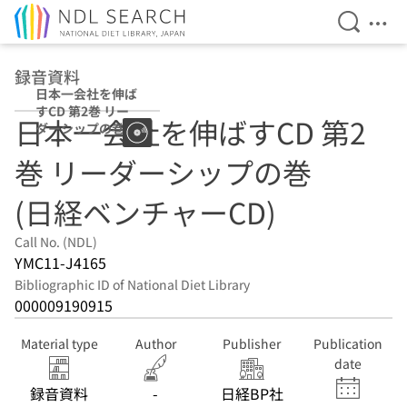
Open Se
Ope
Jump to main content
録音資料
日本一会社を伸ば
すCD 第2巻 リー
日本一会社を伸ばすCD 第2
ダーシップの巻
(日経ベンチャー
巻 リーダーシップの巻
CD)
(日経ベンチャーCD)
Call No. (NDL)
YMC11-J4165
Bibliographic ID of National Diet Library
000009190915
Material type
Author
Publisher
Publication
date
録音資料
-
日経BP社