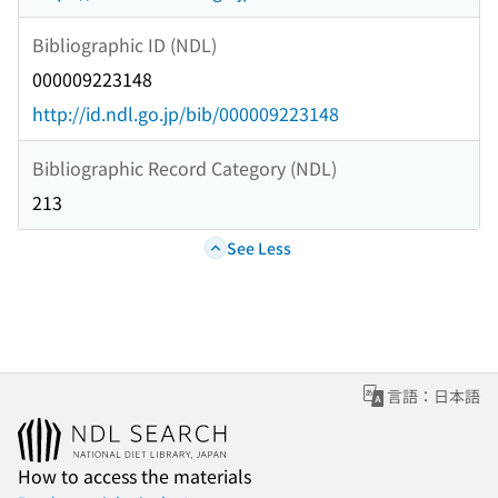
Bibliographic ID (NDL)
000009223148
http://id.ndl.go.jp/bib/000009223148
Bibliographic Record Category (NDL)
213
See Less
言語：日本語
How to access the materials