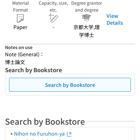
Material
Capacity, size,
Degree grantor
Format
etc.
and degree
View
Details
Paper
-
京都大学,理
学博士
Notes on use
Note (General)：
博士論文
Search by Bookstore
Search by Bookstore
Search by Bookstore
Nihon no Furuhon-ya