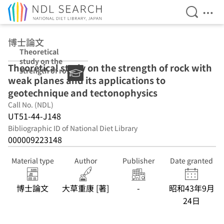
Open Se
Ope
Jump to main content
博士論文
Theoretical
study on the
Theoretical study on the strength of rock with
strength of rock
weak planes and its applications to
with weak
planes and its
geotechnique and tectonophysics
applications to
Call No. (NDL)
geotechnique
UT51-44-J148
and
tectonophysics
Bibliographic ID of National Diet Library
000009223148
Material type
Author
Publisher
Date granted
博士論文
大草重康 [著]
-
昭和43年9月
24日