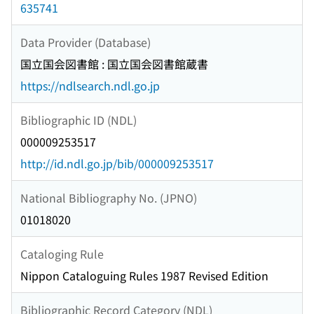
635741
Data Provider (Database)
国立国会図書館 : 国立国会図書館蔵書
https://ndlsearch.ndl.go.jp
Bibliographic ID (NDL)
000009253517
http://id.ndl.go.jp/bib/000009253517
National Bibliography No. (JPNO)
01018020
Cataloging Rule
Nippon Cataloguing Rules 1987 Revised Edition
Bibliographic Record Category (NDL)