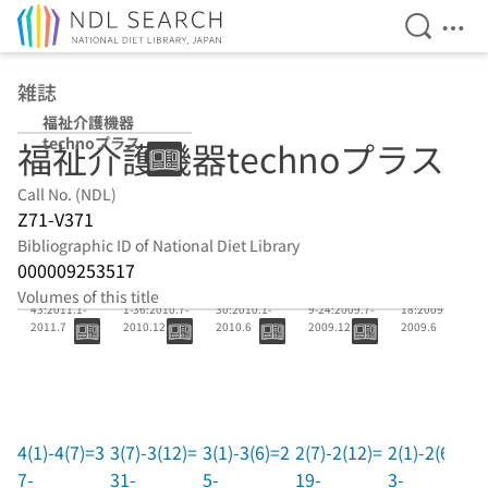
Open Se
Ope
Jump to main content
雑誌
福祉介護機器
technoプラス
福祉介護機器technoプラス
Call No. (NDL)
Z71-V371
Bibliographic ID of National Diet Library
000009253517
4(1)-4(7)=37-
3(7)-3(12)=3
3(1)-3(6)=25-
2(7)-2(12)=1
2(1)-2(6)=13-
Volumes of this title
43:2011.1-
1-36:2010.7-
30:2010.1-
9-24:2009.7-
18:2009.1-
2011.7
2010.12
2010.6
2009.12
2009.6
4(1)-4(7)=3
3(7)-3(12)=
3(1)-3(6)=2
2(7)-2(12)=
2(1)-2(6)=1
7-
31-
5-
19-
3-