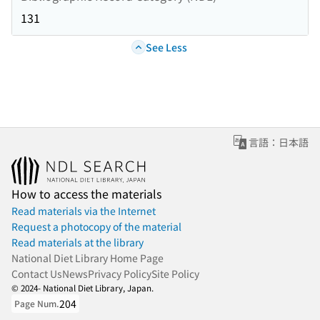
131
See Less
言語：日本語
How to access the materials
Read materials via the Internet
Request a photocopy of the material
Read materials at the library
National Diet Library Home Page
Contact Us
News
Privacy Policy
Site Policy
© 2024- National Diet Library, Japan.
204
Page Num.