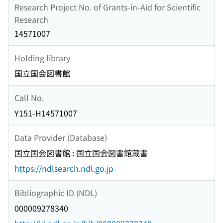
Research Project No. of Grants-in-Aid for Scientific
Research
14571007
Holding library
国立国会図書館
Call No.
Y151-H14571007
Data Provider (Database)
国立国会図書館 : 国立国会図書館蔵書
https://ndlsearch.ndl.go.jp
Bibliographic ID (NDL)
000009278340