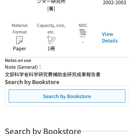
ンター研究所
2002-2003
[著]
Material
Capacity, size,
NDC
Format
etc.
View
Details
-
Paper
1冊
Notes on use
Note (General)：
文部科学省科学研究費補助金研究成果報告書
Search by Bookstore
Search by Bookstore
Search by Bookstore