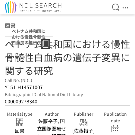
Open Se
Ope
Jump to main content
図書
ベトナム共和国に
おける慢性骨髄性
ベトナム共和国における慢性
白血病の遺伝子変
異に関する研究
骨髄性白血病の遺伝子変異に
関する研究
Call No. (NDL)
Y151-H14571007
Bibliographic ID of National Diet Library
000009278340
Material type
Author
Publisher
Publication
佐藤裕子, 国
date
立国際医療セ
図書
[佐藤裕子]