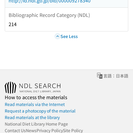
http://id.ndl.go.jp/bib/000009278340
Bibliographic Record Category (NDL)
214
See Less
言語：日本語
How to access the materials
Read materials via the Internet
Request a photocopy of the material
Read materials at the library
National Diet Library Home Page
Contact Us
News
Privacy Policy
Site Policy