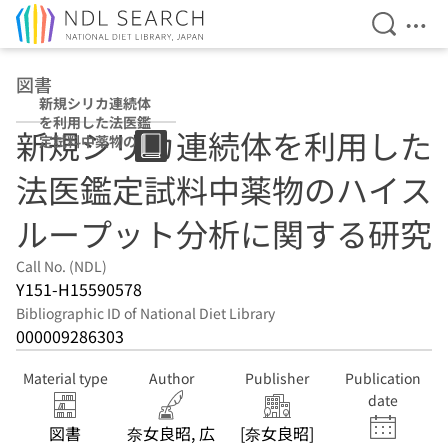
Open Se
Ope
Jump to main content
図書
新規シリカ連続体
を利用した法医鑑
新規シリカ連続体を利用した
定試料中薬物のハ
イスループット分
法医鑑定試料中薬物のハイス
析に関する研究
ループット分析に関する研究
Call No. (NDL)
Y151-H15590578
Bibliographic ID of National Diet Library
000009286303
Material type
Author
Publisher
Publication
date
図書
奈女良昭, 広
[奈女良昭]