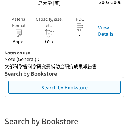
2003-2006
島大学 [著]
Material
Capacity, size,
NDC
Format
etc.
View
Details
-
Paper
65p
Notes on use
Note (General)：
文部科学省科学研究費補助金研究成果報告書
Search by Bookstore
Search by Bookstore
Search by Bookstore