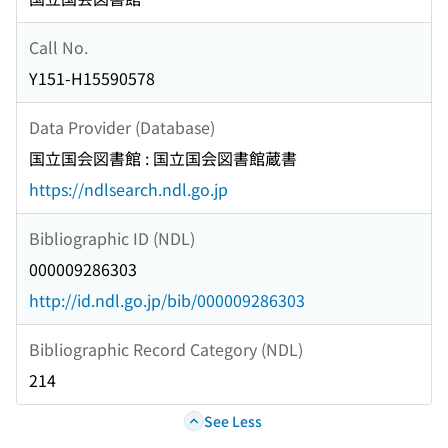
Call No.
Y151-H15590578
Data Provider (Database)
国立国会図書館 : 国立国会図書館蔵書
https://ndlsearch.ndl.go.jp
Bibliographic ID (NDL)
000009286303
http://id.ndl.go.jp/bib/000009286303
Bibliographic Record Category (NDL)
214
See Less