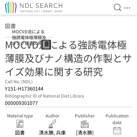
Open Se
Ope
Jump to main content
図書
MOCVD法による
強誘電体極薄膜及
MOCVD法による強誘電体極
びナノ構造の作製
とサイズ効果に関
薄膜及びナノ構造の作製とサ
する研究
イズ効果に関する研究
Call No. (NDL)
Y151-H17360144
Bibliographic ID of National Diet Library
000009301077
Material type
Author
Publisher
Publication
date
図書
清水勝, 兵庫
[清水勝]