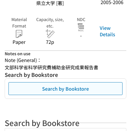
2005-2006
県立大学 [著]
Material
Capacity, size,
NDC
Format
etc.
View
Details
-
Paper
72p
Notes on use
Note (General)：
文部科学省科学研究費補助金研究成果報告書
Search by Bookstore
Search by Bookstore
Search by Bookstore