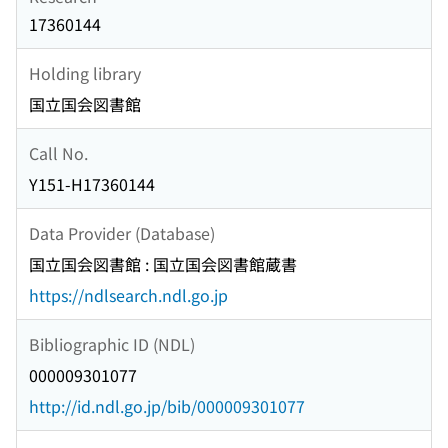
17360144
Holding library
国立国会図書館
Call No.
Y151-H17360144
Data Provider (Database)
国立国会図書館 : 国立国会図書館蔵書
https://ndlsearch.ndl.go.jp
Bibliographic ID (NDL)
000009301077
http://id.ndl.go.jp/bib/000009301077