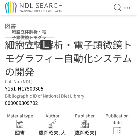
Open Se
Ope
Jump to main content
図書
細胞立体解析・電
子顕微鏡トモグラ
細胞立体解析・電子顕微鏡ト
フィー自動化シス
テムの開発
モグラフィー自動化システム
の開発
Call No. (NDL)
Y151-H17500305
Bibliographic ID of National Diet Library
000009309702
Material type
Author
Publisher
Publication
date
図書
鷹岡昭夫, 大
[鷹岡昭夫]