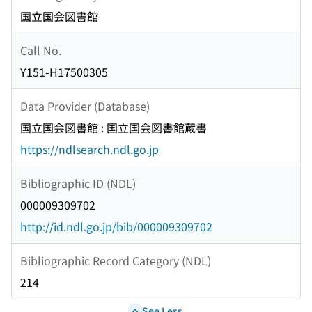
国立国会図書館
Call No.
Y151-H17500305
Data Provider (Database)
国立国会図書館 : 国立国会図書館蔵書
https://ndlsearch.ndl.go.jp
Bibliographic ID (NDL)
000009309702
http://id.ndl.go.jp/bib/000009309702
Bibliographic Record Category (NDL)
214
See Less