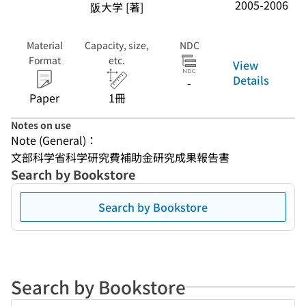
2005-2006
阪大学 [著]
Material
Capacity, size,
NDC
Format
etc.
View
Details
-
Paper
1冊
Notes on use
Note (General)：
文部科学省科学研究費補助金研究成果報告書
Search by Bookstore
Search by Bookstore
Search by Bookstore