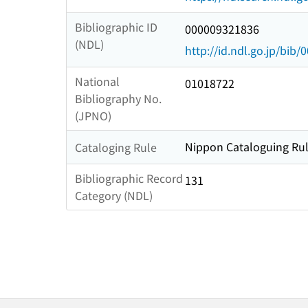
Bibliographic ID
000009321836
(NDL)
http://id.ndl.go.jp/bib
National
01018722
Bibliography No.
(JPNO)
Nippon Cataloguing Rul
Cataloging Rule
Bibliographic Record
131
Category (NDL)