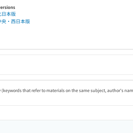
versions
 北日本版
. 中央・西日本版
ty (keywords that refer to materials on the same subject, author's name