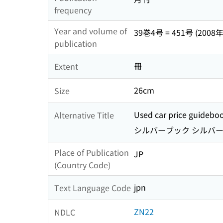
frequency
Year and volume of
39巻4号 = 451号 (2008年
publication
冊
Extent
26cm
Size
Used car price guideboo
Alternative Title
シルバーブック シルバー
Place of Publication
JP
(Country Code)
jpn
Text Language Code
ZN22
NDLC