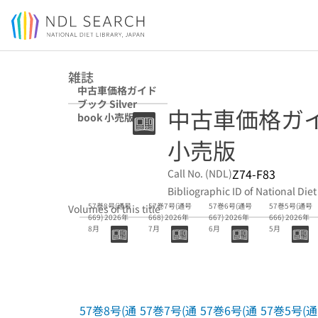
Jump to main content
雑誌
中古車価格ガイド
ブック Silver
中古車価格ガイドブ
book 小売版
小売版
Z74-F83
Call No. (NDL)
Bibliographic ID of National Diet
57巻8号(通号
57巻7号(通号
57巻6号(通号
57巻5号(通号
Volumes of this title
669) 2026年
668) 2026年
667) 2026年
666) 2026年
8月
7月
6月
5月
57巻8号(通
57巻7号(通
57巻6号(通
57巻5号(通