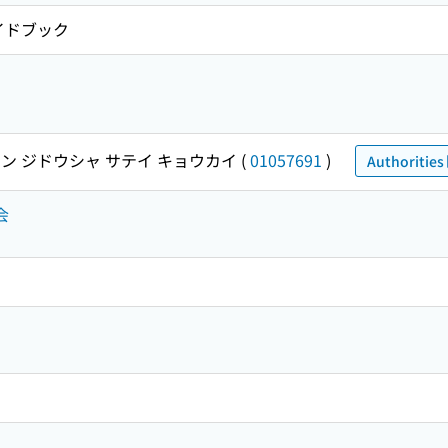
イドブック
ン ジドウシャ サテイ キョウカイ
(
01057691
)
Authorities
会