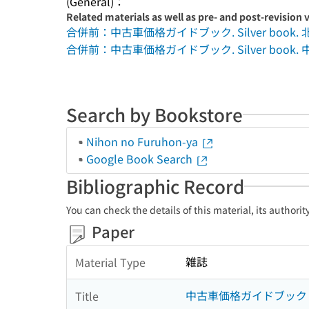
(General)：
Related materials as well as pre- and post-revision 
合併前：中古車価格ガイドブック. Silver book.
合併前：中古車価格ガイドブック. Silver book
Search by Bookstore
Nihon no Furuhon-ya
Google Book Search
Bibliographic Record
You can check the details of this material, its authori
Paper
雑誌
Material Type
中古車価格ガイドブック
Title