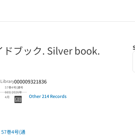
ック. Silver book.
000009321836
 Library
57巻4号(通号
665) 2026年
Other 214 Records
4月
57巻4号(通