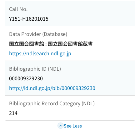
Call No.
Y151-H16201015
Data Provider (Database)
国立国会図書館 : 国立国会図書館蔵書
https://ndlsearch.ndl.go.jp
Bibliographic ID (NDL)
000009329230
http://id.ndl.go.jp/bib/000009329230
Bibliographic Record Category (NDL)
214
See Less