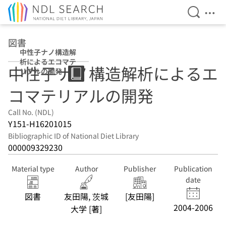
Open Se
Ope
Jump to main content
図書
中性子ナノ構造解
析によるエコマテ
中性子ナノ構造解析によるエ
リアルの開発
コマテリアルの開発
Call No. (NDL)
Y151-H16201015
Bibliographic ID of National Diet Library
000009329230
Material type
Author
Publisher
Publication
date
図書
友田陽, 茨城
[友田陽]
2004-2006
大学 [著]