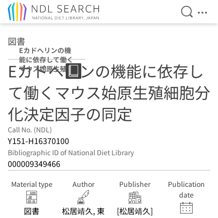
Open Se
Ope
Jump to main content
図書
Eカドヘリンの機
能に依存して働く
Eカドヘリンの機能に依存し
マウス始原生殖細
胞分化決定因子の
て働くマウス始原生殖細胞分
同定
化決定因子の同定
Call No. (NDL)
Y151-H16370100
Bibliographic ID of National Diet Library
000009349466
Material type
Author
Publisher
Publication
date
図書
松居靖久, 東
[松居靖久]