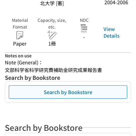
2004-2006
北大学 [著]
Material
Capacity, size,
NDC
Format
etc.
View
Details
-
Paper
1冊
Notes on use
Note (General)：
文部科学省科学研究費補助金研究成果報告書
Search by Bookstore
Search by Bookstore
Search by Bookstore