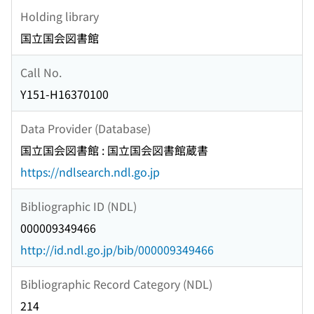
Holding library
国立国会図書館
Call No.
Y151-H16370100
Data Provider (Database)
国立国会図書館 : 国立国会図書館蔵書
https://ndlsearch.ndl.go.jp
Bibliographic ID (NDL)
000009349466
http://id.ndl.go.jp/bib/000009349466
Bibliographic Record Category (NDL)
214