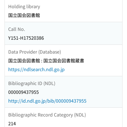
Holding library
国立国会図書館
Call No.
Y151-H17520386
Data Provider (Database)
国立国会図書館 : 国立国会図書館蔵書
https://ndlsearch.ndl.go.jp
Bibliographic ID (NDL)
000009437955
http://id.ndl.go.jp/bib/000009437955
Bibliographic Record Category (NDL)
214