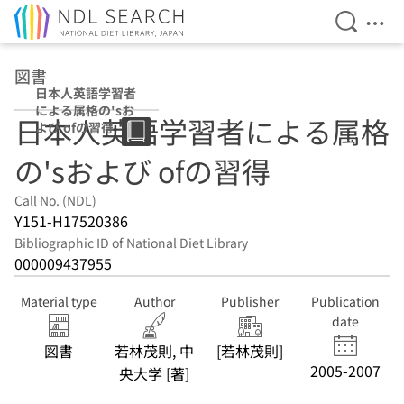
Open Se
Ope
Jump to main content
図書
日本人英語学習者
による属格の'sお
日本人英語学習者による属格
よび ofの習得
の'sおよび ofの習得
Call No. (NDL)
Y151-H17520386
Bibliographic ID of National Diet Library
000009437955
Material type
Author
Publisher
Publication
date
図書
若林茂則, 中
[若林茂則]
2005-2007
央大学 [著]