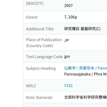
(W3CDTF)
2007
7, 206p
Extent
研究種目 基盤研究(C)
Additional Title
Place of Publication
JP
(Country Code)
jpn
Text Language Code
仏教学 / 貝葉写本 / Pannas
Subject Heading
Pannasajataka / Phra
Y151
NDLC
文部科学省科学研究費補
Note (General)