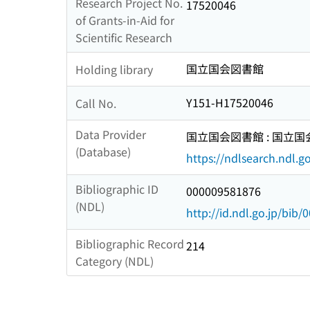
Research Project No.
17520046
of Grants-in-Aid for
Scientific Research
国立国会図書館
Holding library
Y151-H17520046
Call No.
Data Provider
国立国会図書館 : 国立
(Database)
https://ndlsearch.ndl.go
Bibliographic ID
000009581876
(NDL)
http://id.ndl.go.jp/bib
Bibliographic Record
214
Category (NDL)