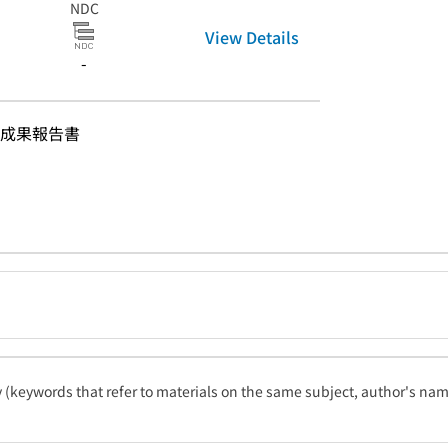
NDC
View Details
-
成果報告書
ty (keywords that refer to materials on the same subject, author's name