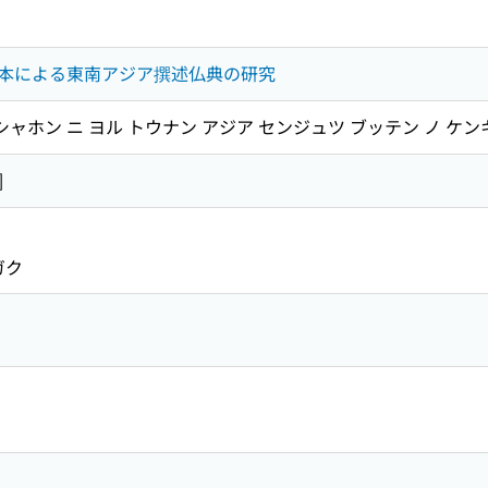
本による東南アジア撰述仏典の研究
シャホン ニ ヨル トウナン アジア センジュツ ブッテン ノ ケ
]
ヤ
ガク