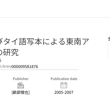
びタイ語写本による東南ア
の研究
6
000009581876
 Library
Publisher
Publication date
[畝部俊也]
2005-2007