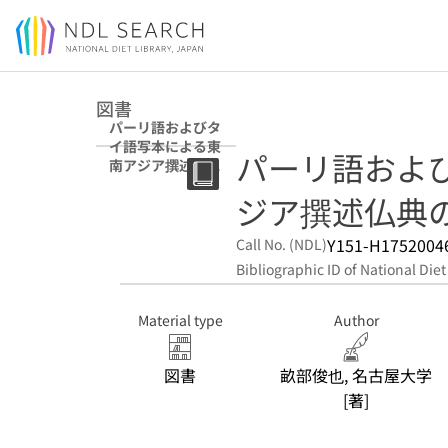
Jump to main content
図書
パーリ語およびタ
イ語写本による東
パーリ語およ
南アジア撰述仏典
の研究
ジア撰述仏典
Y151-H1752004
Call No. (NDL)
Bibliographic ID of National Diet
Material type
Author
図書
畝部俊也, 名古屋大学
[著]