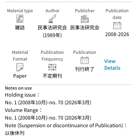
Material type
Author
Publisher
Publication
date
雑誌
民事法研究会
民事法研究会
2008-2026
(1989年)
Material
Publication
Publication
Format
Frequency
View
Details
刊行終了
Paper
不定期刊
Notes on use
Holding issue：
No. 1 (2008年10月)-no. 70 (2026年3月)
Volume Range：
No. 1 (2008年10月)-no. 70 (2026年3月)
Note (Suspension or discontinuance of Publication)：
以後休刊