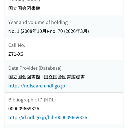
国立国会図書館
Year and volume of holding
No. 1 (2008年10月)-no. 70 (2026年3月)
Call No.
Z71-X6
Data Provider (Database)
国立国会図書館 : 国立国会図書館蔵書
https://ndlsearch.ndl.go.jp
Bibliographic ID (NDL)
000009669326
http://id.ndl.go.jp/bib/000009669326