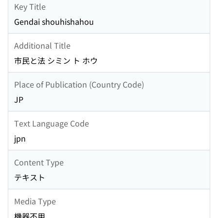
Key Title
Gendai shouhishahou
Additional Title
市民と法 シミン ト ホウ
Place of Publication (Country Code)
JP
Text Language Code
jpn
Content Type
テキスト
Media Type
機器不用