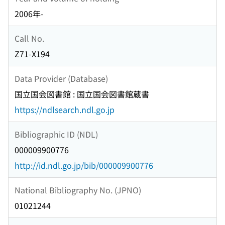
2006年-
Call No.
Z71-X194
Data Provider (Database)
国立国会図書館 : 国立国会図書館蔵書
https://ndlsearch.ndl.go.jp
Bibliographic ID (NDL)
000009900776
http://id.ndl.go.jp/bib/000009900776
National Bibliography No. (JPNO)
01021244