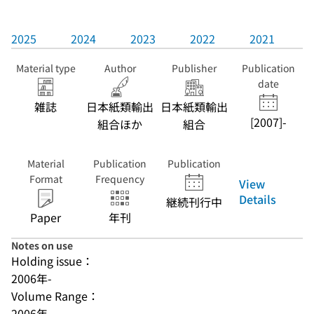
2025
2024
2023
2022
2021
Material type
Author
Publisher
Publication
date
雑誌
日本紙類輸出
日本紙類輸出
[2007]-
組合ほか
組合
Material
Publication
Publication
Format
Frequency
View
Details
継続刊行中
Paper
年刊
Notes on use
Holding issue：
2006年-
Volume Range：
2006年-