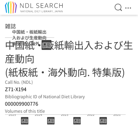
Open Se
Ope
Jump to main content
雑誌
中国紙・板紙輸出
入および生産動向
中国紙・板紙輸出入および生
(紙板紙・海外動
向. 特集版)
産動向
(紙板紙・海外動向. 特集版)
Call No. (NDL)
Z71-X194
Bibliographic ID of National Diet Library
000009900776
Volumes of this title
2025
2024
2023
2022
2021